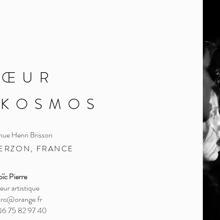
HŒUR
OKOSMOS
nue Henri Brisson
IERZON, FRANCE
oïc Pierre
eur artistique
kro@orange.fr
)6 75 82 97 40