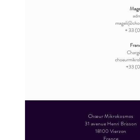
Magal
adm
magali@cho
+ 33 (0
Fran
Chargé
choeurmikr
+33 (0
Chœur Mikrokosmos
31 avenue Henri Brisson
18100 Vierzon
France