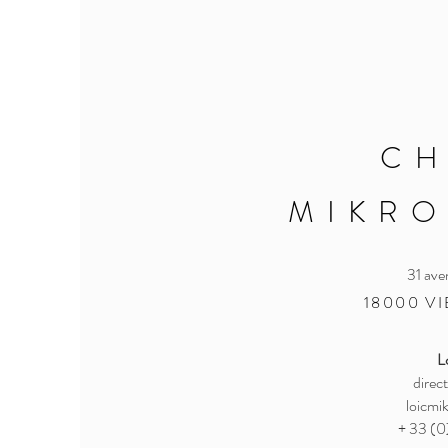
C
MIKR
31 ave
18000 V
L
direct
loicmi
+ 33 (0