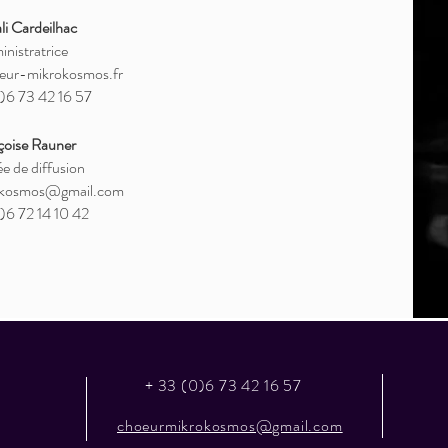
i Cardeilhac
inistratrice
eur-mikrokosmos.fr
)6 73 42 16 57
çoise Rauner
e de diffusion
okosmos@gmail.com
)6 72 14 10 42
+ 33 (0)6 73 42 16 57
choeurmikrokosmos@gmail.com