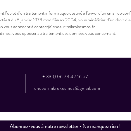
ont l’objet d’un traitement informatique destiné à l’envoi d’un email de con
rtés » du 6 janvier 1978 modifiée en 2004, vous bénéficiez d’un droit d’ac
 en vous adressant à contact@choeur‑mikrokosmos.fr.
itimes, vous opposer au traitement des données vous concernant.
+ 33 (0)6 73 42 16 57
choeurmikrokosmos@gmail.com
Abonnez-vous à notre newsletter • Ne manquez rien !