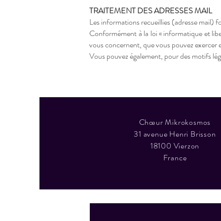
TRAITEMENT DES ADRESSES MAIL
Les informations recueillies (adresse mail) f
Conformément à la loi « informatique et libe
vous concernent, que vous pouvez exercer
Vous pouvez également, pour des motifs lég
Chœur Mikrokosmos
31 avenue Henri Brisson
18100 Vierzon
France