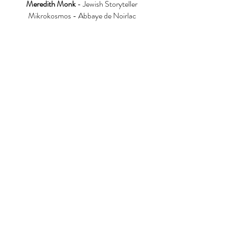
Meredith Monk
- Jewish Storyteller
Mikrokosmos - Abbaye de Noirlac
Meredith Monk
- Atlas - Others worlds
revealed
Mikrokosmos - Loïc Pierre