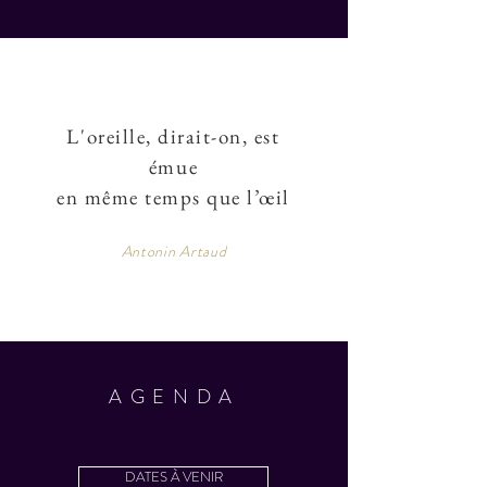
L'oreille, dirait-on, est
émue
en même temps
que l’œil
Antonin Artaud
AGENDA
DATES À VENIR