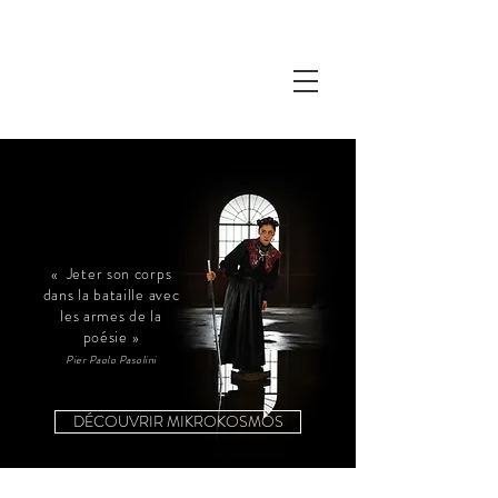
« Jeter son corps
dans la bataille avec
les armes de la
poésie »
Pier Paolo Pasolini
DÉCOUVRIR MIKROKOSMOS