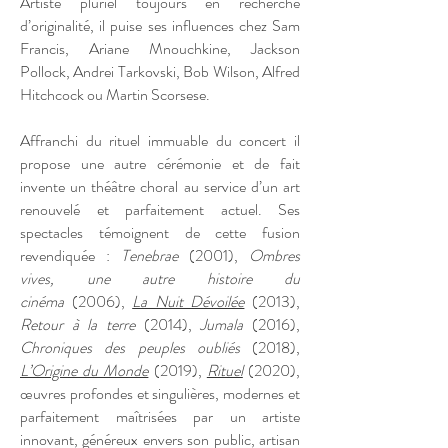
Artiste pluriel toujours en recherche
d’originalité, il puise ses influences chez Sam
Francis, Ariane Mnouchkine, Jackson
Pollock, Andrei Tarkovski, Bob Wilson, Alfred
Hitchcock ou Martin Scorsese.
Affranchi du rituel immuable du concert il
propose une autre cérémonie et de fait
invente un théâtre choral au service d’un art
renouvelé et parfaitement actuel. Ses
spectacles témoignent de cette fusion
revendiquée :
Tenebrae
(2001),
Ombres
vives, une autre histoire du
cinéma
(2006),
La Nuit Dévoilée
(2013),
Retour à la terre
(2014),
Jumala
(2016),
Chroniques des peuples oubliés
(2018),
L’Origine du Monde
(2019),
Rituel
(2020),
œuvres profondes et singulières, modernes et
parfaitement maîtrisées par un artiste
innovant, généreux envers son public, artisan